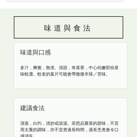
味道與食法
味道與口感
多汁，爽脆，無渣。清甜，有菜香，中心幼嫩部份菜
味較濃。較老的葉片可能會帶微微辛辣／苦味。
建議食法
清蒸，白灼，清炒或滾湯。若想品嘗菜的甜味，不宜
用太重的調味，亦不宜煮過長時間，過長烹煮會令口
感消失。