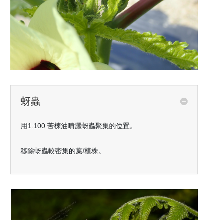
蚜蟲
用
1:100
苦楝油噴灑蚜蟲聚集的位置。
移除蚜蟲較密集的葉
/
植株。