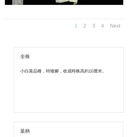
1
2
3
4
Next
全株
小白菜品種，特矮腳，收成時株高約10厘米。
葉柄