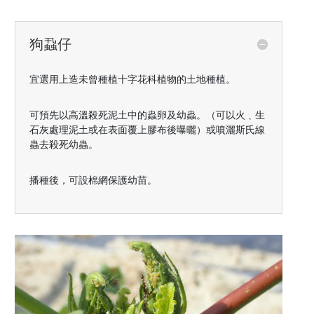
狗蝨仔
宜選用上造未曾種植十字花科植物的土地種植。
可預先以高溫殺死泥土中的蟲卵及幼蟲。（可以火﹑生
石灰處理泥土或在表面覆上膠布後曝曬）或噴灑斯氏線
蟲去殺死幼蟲。
播種後，可設棉網保護幼苗。