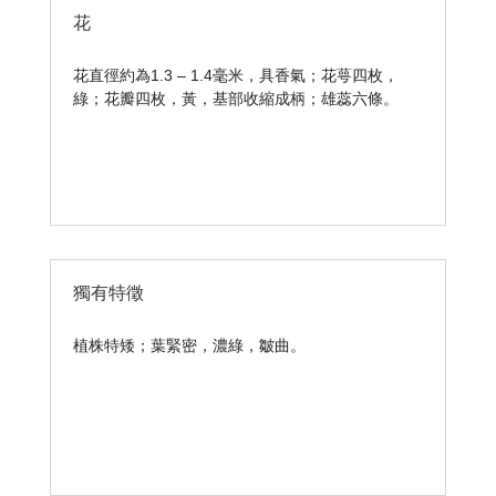
花
花直徑約為1.3 – 1.4毫米，具香氣；花萼四枚，
綠；花瓣四枚，黃，基部收縮成柄；雄蕊六條。
獨有特徵
植株特矮；葉緊密，濃綠，皺曲。