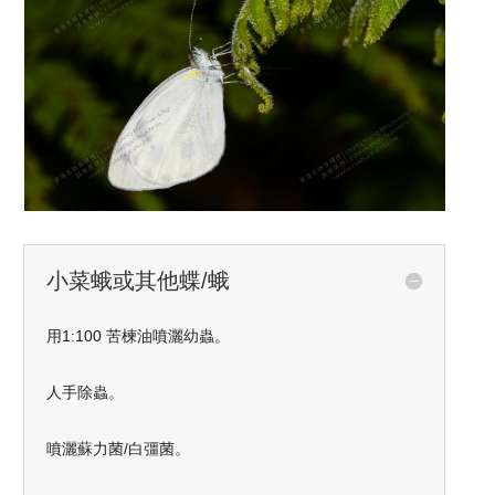
小菜蛾或其他蝶/蛾
用
1:100
苦楝油噴灑幼蟲。
人手除蟲。
噴灑蘇力菌
/
白彊菌。