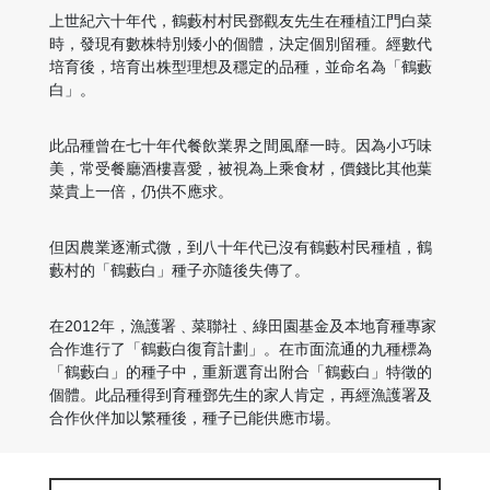
上世紀六十年代，鶴藪村村民鄧觀友先生在種植江門白菜
時，發現有數株特別矮小的個體，決定個別留種。經數代
培育後，培育出株型理想及穩定的品種，並命名為「鶴藪
白」。
此品種曾在七十年代餐飲業界之間風靡一時。因為小巧味
美，常受餐廳酒樓喜愛，被視為上乘食材，價錢比其他葉
菜貴上一倍，仍供不應求。
但因農業逐漸式微，到八十年代已沒有鶴藪村民種植，鶴
藪村的「鶴藪白」種子亦隨後失傳了。
在2012年，漁護署﹑菜聯社﹑綠田園基金及本地育種專家
合作進行了「鶴藪白復育計劃」。在市面流通的九種標為
「鶴藪白」的種子中，重新選育出附合「鶴藪白」特徵的
個體。此品種得到育種鄧先生的家人肯定，再經漁護署及
合作伙伴加以繁種後，種子已能供應市場。