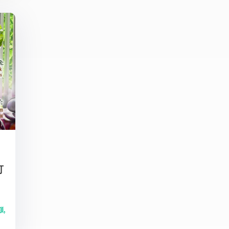
可
顧
,