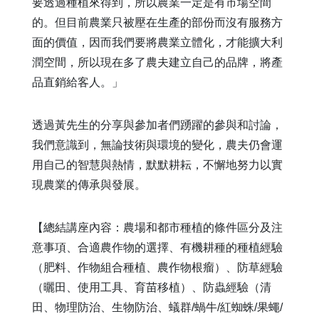
要透過種植來得到，所以農業一定是有市場空間
的。但目前農業只被壓在生產的部份而沒有服務方
面的價值，因而我們要將農業立體化，才能擴大利
潤空間，所以現在多了農夫建立自己的品牌，將產
品直銷給客人。」
透過黃先生的分享與參加者們踴躍的參與和討論，
我們意識到，無論技術與環境的變化，農夫仍會運
用自己的智慧與熱情，默默耕耘，不懈地努力以實
現農業的傳承與發展。
【總結講座內容：農場和都市種植的條件區分及注
意事項、合適農作物的選擇、有機耕種的種植經驗
（肥料、作物組合種植、農作物根瘤）、防草經驗
（曬田、使用工具、育苗移植）、防蟲經驗（清
田、物理防治、生物防治、蟻群
/
蝸牛
/
紅蜘蛛
/
果蠅
/