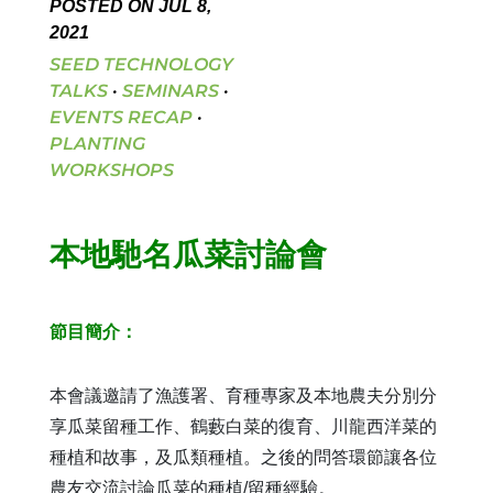
POSTED ON JUL 8,
2021
SEED TECHNOLOGY
TALKS
·
SEMINARS
·
EVENTS RECAP
·
PLANTING
WORKSHOPS
本地馳名瓜菜討論會
節目簡介：
本會議邀請了漁護署、育種專家及本地農夫分別分
享瓜菜留種工作、鶴藪白菜的復育、川龍西洋菜的
種植和故事，及瓜類種植。之後的問答環節讓各位
農友交流討論瓜菜的種植/留種經驗。