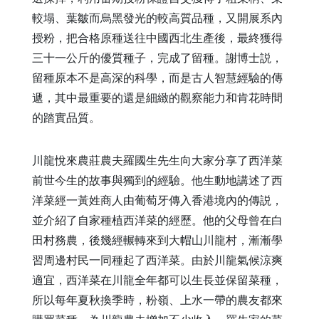
較塌、葉皺而烏黑發光的較高質品種，又開展系內
授粉，把合格原種送往中國西北生產後，最終獲得
三十一公斤的優質種子，完成了留種。謝博士説，
留種原本不是高深的科學，而是古人智慧經驗的傳
遞，其中最重要的還是細緻的觀察能力和肯花時間
的踏實品質。
川龍悅來農莊農夫羅國生先生向大家分享了西洋菜
前世今生的故事與獨到的經驗。他生動地講述了西
洋菜經一黃姓商人由葡萄牙傳入香港境內的傳説，
並介紹了自家種植西洋菜的經歷。他的父母曾在白
田村務農，後幾經輾轉來到大帽山川龍村，漸漸學
習周邊村民一同種起了西洋菜。由於川龍氣候涼爽
適宜，西洋菜在川龍全年都可以生長並保留菜種，
所以每年夏秋換季時，粉嶺、上水一帶的農友都來