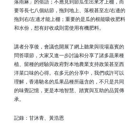
落雨麻」的俗語；不應見到節瓜生出來才上棚，而
要等長七八個結節，拖到地上、落根甚至左
/
右邊的
拖到右
/
左邊才能上棚；重要的是瓜的根能吸收肥料
和水份，想有好收成則需使用有機肥料。
講者分享後，會議也開展了網上聽衆與現場嘉賓的
問答環節，大家又進一步討論和分享了諸多蔬果種
植、留種的經驗與政府對本地農業支持政策甚至西
洋菜口味的心得。在多元的分享中，我們或許可以
理解，香港馳名的瓜果品種所蘊含的，不只是共同
的味覺記憶，更是本地智慧、踏實與互助的品質傳
承。
記錄：甘沐青、黃浩恩