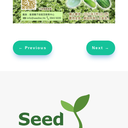
←
Previous
Next
→