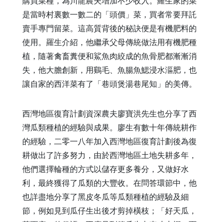
購買菜種，為川龍農夫增加不少收入。羅生家的菜
是當時村裏數一數二的「頭價」菜，買者常要拜託
賣手專門留菜。這高質背後的秘訣便是有機肥料的
使用。羅生介紹，他繼承父母傳統做法用有機肥種
植，隨著禽畜糞便和鯊魚肉絞成的魚骨肥都漸漸消
失，他大膽創新，用鷄毛、魚腸魚鰓浸水漚肥，也
讓自家的西洋菜有了「巷頭煲湯巷尾知」的美傳。
西灣地區復育計劃資深農夫廖寶洪先生也分享了西
灣瓜類種植的經驗與成果。廖生有數十年傳統耕作
的經驗，二零一八年加入西灣地區復育計劃後為復
耕做出了許多努力，由於西灣地區土地失耕多年，
他們選擇輪種的方式以儲存更多養分，又做好水
利，最終獲得了瓜類的大豐收。在問答環節中，他
也詳盡地分享了黑皮冬瓜等瓜類種植的經驗及細
節，例如見到瓜仔生出後才剪掉橫枝；「好天瓜，