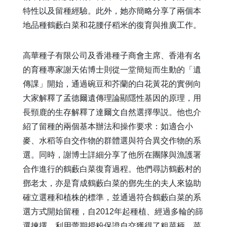
特性以及留種經驗。此外，她亦簡略分享了兩個本
地品種鶴藪白菜和花腰仔稻米的復育與推廣工作。
高華種子有限公司及香港種子商會主席、香港有名
的育種專家謝天佑博士則從一堂簡短而生動的「遺
傳課」開始，通過碗豆和芥蘭的白花黃花的實例向
大家解釋了孟德爾遺傳理論顯隱性基因的原理，用
長頸鹿的生存解釋了達爾文自然選擇學説。他也介
紹了留種的兩個基本辦法和操作要求：如適合小
麥、水稻等自交作物的群體選與符合異交作物的系
選。同時，謝博士詳細分享了他所在團隊與漁護署
合作進行的鶴藪白菜復育過程。他們尋訪鶴藪村的
鄧老太，亦是育成鶴藪白菜的鄧先生的夫人來協助
確立選種和植株的標準，並通過符合鶴藪白菜的系
選方式開始留種，自
2012
年起種植、經過多輪的篩
選揀擇，利用蕾期授粉保證自交獲得了粗菜柄、菜