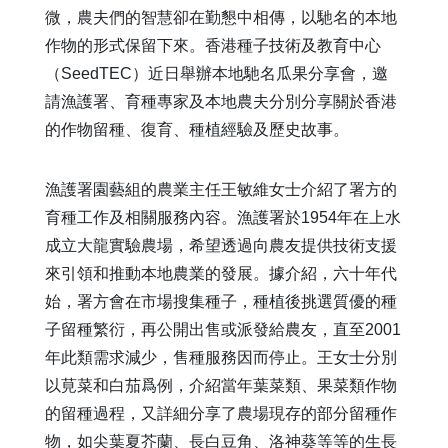
微，農夫們的智慧卻在勤懇中相傳，以馳名的本地
作物的形式保留下來。香港種子技術及教育中心
（
SeedTEC
）近日舉辦本地馳名瓜果分享會，邀
請漁護署、育種專家及本地農夫分別分享關於香港
的作物留種、復育、種植經驗及歷史故事。
漁護署園藝組的農業主任王敏維女士介紹了署方的
育種工作及相關服務內容。漁護署於
1954
年在上水
成立大龍實驗農場，希望透過向農友提供技術支援
來引領和推動本地農業的發展。據介紹，六十年代
始，署方會在市場搜集種子，種植後挑選質優的種
子留種繁衍，再公開出售或派發給農友，直至
2001
年此類需求減少，售種服務因而停止。王女士分別
以莧菜和白茄爲例，介紹當年葉菜類、果菜類作物
的留種過程，又詳細分享了農場現存的部分留種作
物，如尖葉夏芥蘭、長白豆角、洛神葵等等的生長