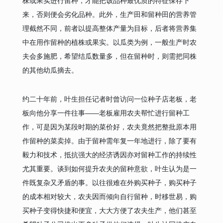
株或果实进行留种，才能把该品种最优质的特征保存下
来，否则便会劣化品种。此外，生产田和留种田的营养管
理截然不同，前者以提高整体产量为目标，后者将营养集
中在用作留种的植株或果实。以瓜类为例，一般生产时农
夫会多施肥，希望结瓜数量多，但在留种时，则需把同株
的其他幼瓜摘去。
约二十年前，叶生担任记者时曾访问一位种子店老板，老
板向他分享一件往事——老板雇用农夫帮忙进行留种工
作，可是因为某段时期的菜价好，农夫竟然把整批原本用
作留种的菜卖掉。由于留种需年复一年地进行，除了要有
毅力和技术，抵抗强大的经济诱因亦对留种工作的持续性
尤其重要。谈到如何提升农夫的留种意欲，叶生认为是一
件既复杂又矛盾的事。以往很难在外购买种子，购买种子
的成本相对较大，农夫因而倾向自行留种，时移世易，购
买种子变得快捷和便宜，大大方便了农夫生产，他们甚至