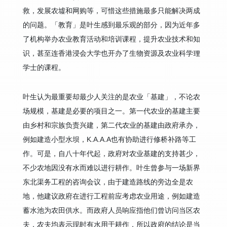
救，发展农墟和网购等，可惜这些措施最多只能解决两成
的问题。「教育」是叶生感到最乐观的部分，因为近年多
了机构举办农业教育活动和培训课程，提升农业技术和知
识，甚至连香港浸会大学也开办了生物资源及农业科学理
学士的课程。
叶生认为最重要却最少人关注的是农业「基建」，不论农
场规模，基建是必要的项目之一。第一代农业的基建主要
由乡村和宗族负责兴建，第二代农业的基建由政府承办，
例如建造小型水坝，K.A.A.A也有协助进行修桥补路等工
作。可是，自八十年代起，政府对农业基建的支持甚少，
不少农地因没有水而难以进行耕作。叶生曾参与一场新界
东北渠务工程的咨询会议，由于建造路线的旁边全是农
地，他建议政府在进行工程前应考虑农业用途，例如建造
蓄水池为农田供水。而政府人员响应指他们曾访问当区农
夫，农夫均表示现时有水用于耕作，所以政府的结论是当