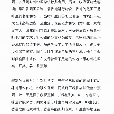
园，以及闲时种种瓜菜供孙儿食用。后来，政府要建造莲
塘口岸和香园围公路，需收地进行建设，收地的范围正是
叶生的老家和农田。当时叶生的爸爸已仙游，而妈妈年纪
大也未必能适应市区生活，保留老家和农田对叶生一家意
义重大，因此他们向政府提出反对，幸好最后政府愿意聆
听他们的要求，将公路的位置稍为修改，老家和约两三斗
农地得以保留下来。虽然失去了大半的常耕农地，但是至
少保留了老家。现在，叶生继承了这两三斗地，他在工余
时间会回来耕作，在父母曾留下足迹的农地上用心种植瓜
类、豆类、姜、香蕉等。
老家的香蕉对叶生别具意义，当年爸爸改造的果园中有两
斗地用作种植一种矮身香蕉，而政府工程将会摧毁整个蕉
园，叶生于是掘了数棵蕉树，并移植到KFBG，令老家的
味道得以保留，约两年前，叶生再将部分在KFBG生长的
香蕉取回老家种植，香蕉终能回归老家。叶生也特地保留