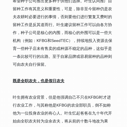
希望种子公司推出更多种子供他们选择。叶生认同推广自
留种工作有其意义和重要性，可是，除非至今留种仍是农
夫农耕时必要进行的事情，否则要他们进行繁复又费时的
留种工作是反其道而行。叶生建议留种工作可以由各方协
作，种子公司是核心的内围，而核心的外围可以是一些大
机构（例如：KFBG和SeedTEC），持续地投入资源去保
育一些种子店未有售卖的或种源不稳定的品种，这似乎是
一条比较可行的出路。至于自家品牌或容易留种的品种则
可由农夫自行保留。
既是全职农夫，也是假日农夫
叶生拥有农业背景，但是他强调自己不只在KFBG时才进
行农业工作，与其称他是KFBG的农业部职员，倒不如称
他为一位投身农业的有心人。叶生忆起爸爸在九十年代开
始由全职农夫转为业余农夫，将从前的十数斗地改为果