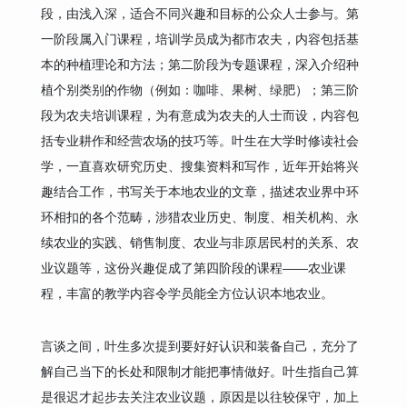
段，由浅入深，适合不同兴趣和目标的公众人士参与。第
一阶段属入门课程，培训学员成为都市农夫，内容包括基
本的种植理论和方法；第二阶段为专题课程，深入介绍种
植个别类别的作物（例如：咖啡、果树、绿肥）；第三阶
段为农夫培训课程，为有意成为农夫的人士而设，内容包
括专业耕作和经营农场的技巧等。叶生在大学时修读社会
学，一直喜欢研究历史、搜集资料和写作，近年开始将兴
趣结合工作，书写关于本地农业的文章，描述农业界中环
环相扣的各个范畴，涉猎农业历史、制度、相关机构、永
续农业的实践、销售制度、农业与非原居民村的关系、农
业议题等，这份兴趣促成了第四阶段的课程——农业课
程，丰富的教学内容令学员能全方位认识本地农业。
言谈之间，叶生多次提到要好好认识和装备自己，充分了
解自己当下的长处和限制才能把事情做好。叶生指自己算
是很迟才起步去关注农业议题，原因是以往较保守，加上