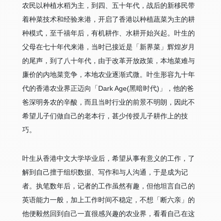
农民以种植水稻为主，到四、五十年代，战后的新移民带
着种菜技术和经验来港，开启了香港以种植蔬菜为主的耕
种模式，至千禧年后，有机耕作、水耕开始兴起。叶生的
父母在七十年代来港，当时已接近是「新界菜」辉煌岁月
的尾声，到了八十年代，由于改革开放政策，本地菜难与
廉价的内地菜竞争，本地农业逐渐式微。叶生形容九十年
代的香港农业界正迈向「Dark Age(黑暗时代)」，他的爸
爸深明务农的辛酸，而且当时行业的前景不明朗，因此不
希望儿子们做自己的老本行，甚少传授儿子耕作上的技
巧。
叶生从香港中文大学毕业后，希望从事有意义的工作，了
解到自己擅于组织数据、写作和与人沟通，于是成为记
者。执笔数年后，记者的工作虽然有趣，但他坦言自己的
英语能力一般，加上工作时间不稳定，不想「断六亲」的
他便毅然回到自己一直很感兴趣的农业界，看看自己在这