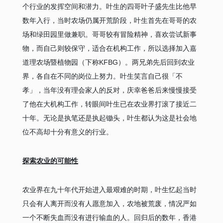
个行业的发挥空间和潜力。叶生的四哥叶子盛先生比他早
数年入行，当时农场仍属开荒阶段，叶生首先在哥哥的农
场和绿田园里做兼职。哥哥较有冒险精神，喜欢尝试新事
物，而自己则较保守，适合在机构工作，所以选择加入嘉
道理农场暨植物园（下称KFBG）。两兄弟先后回到农业
界，各自在不同的岗位上努力。叶生笑言自己很「不
孝」，当年没有理会家人的反对，庆幸爸爸后来慢慢接受
了他在大机构工作，转眼间叶生已在农业界打滚了接近二
十年。无论是执笔还是执起锄头，叶生都认为这是社会地
位不高却十分有意义的行业。
探索农业的可能性
农业界在九十年代开始进入最艰难的时期，叶生忆起当时
只会有人离开而没有人愿意加入，农地被荒废，情况严如
一个不断失血而没有进行输血的人。回归后的数年，香港