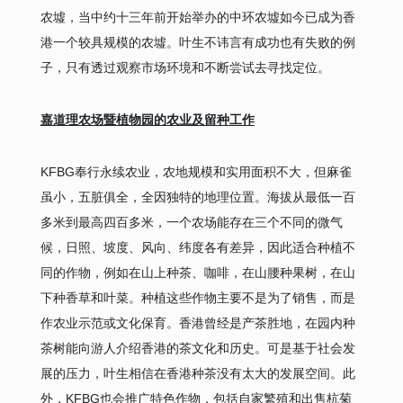
农墟，当中约十三年前开始举办的中环农墟如今已成为香
港一个较具规模的农墟。叶生不讳言有成功也有失败的例
子，只有透过观察市场环境和不断尝试去寻找定位。
嘉道理农场暨植物园的农业及留种工作
KFBG奉行永续农业，农地规模和实用面积不大，但麻雀
虽小，五脏俱全，全因独特的地理位置。海拔从最低一百
多米到最高四百多米，一个农场能存在三个不同的微气
候，日照、坡度、风向、纬度各有差异，因此适合种植不
同的作物，例如在山上种茶、咖啡，在山腰种果树，在山
下种香草和叶菜。种植这些作物主要不是为了销售，而是
作农业示范或文化保育。香港曾经是产茶胜地，在园内种
茶树能向游人介绍香港的茶文化和历史。可是基于社会发
展的压力，叶生相信在香港种茶没有太大的发展空间。此
外，KFBG也会推广特色作物，包括自家繁殖和出售杭菊