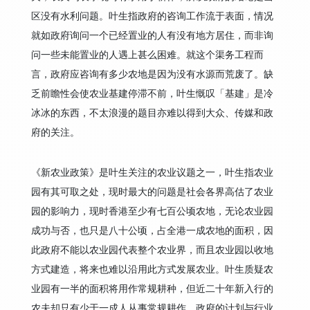
区没有水利问题。叶生指政府的咨询工作流于表面，情况
就如政府询问一个已经置业的人有没有地方居住，而非询
问一些未能置业的人遇上甚么困难。就这个渠务工程而
言，政府应咨询有多少农地是因为没有水源而荒废了。缺
乏前瞻性会使农业基建停滞不前，叶生慨叹「基建」是冷
冰冰的东西，不太浪漫的题目亦难以得到大众、传媒和政
府的关注。
《新农业政策》是叶生关注的农业议题之一，叶生指农业
园有其可取之处，现时最大的问题是社会各界高估了农业
园的影响力，现时香港至少有七百公顷农地，无论农业园
成功与否，也只是八十公顷，占全港一成农地的面积，因
此政府不能以农业园代表整个农业界，而且农业园以收地
方式建造，将来也难以沿用此方式发展农业。叶生质疑农
业园有一半的面积将用作常规耕种，但近二十年新入行的
农夫却只有少于一成人从事常规耕作，政府的计划与行业